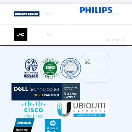
480
207
138
și mai mulți