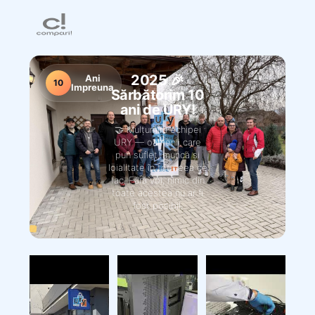
2025 🎉
Ani
10
Impreuna
Sărbătorim 10
ani de URY!
🤝 Mulțumim echipei
URY — oamenii care
pun suflet, muncă și
loialitate în tot ceea ce
fac. Fără voi, nimic din
toate acestea nu ar fi
fost posibil.