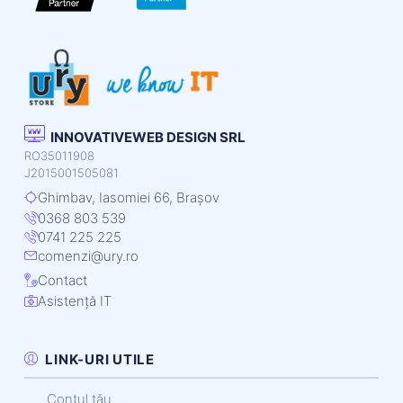
INNOVATIVEWEB DESIGN SRL
RO35011908
J2015001505081
Ghimbav, Iasomiei 66, Brașov
0368 803 539
0741 225 225
comenzi@ury.ro
Contact
Asistență IT
LINK-URI UTILE
Contul tău